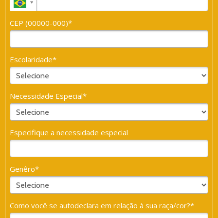
CEP (00000-000)*
Escolaridade*
Necessidade Especial*
Especifique a necessidade especial
Genêro*
Como você se autodeclara em relação à sua raça/cor?*